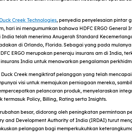
Duck Creek Technologies
, penyedia penyelesaian pintar 
ns am, hari ini mengumumkan bahawa HDFC ERGO General 
 di India telah menerima Anugerah Standard Kecemerlan
kan di Orlando, Florida. Sebagai yang pada mulanya sy
HDFC ERGO merupakan peneraju insurans am di India, te
kap insurans India untuk menawarkan pengalaman perkhi
uck Creek mengiktiraf pelanggan yang telah mencapai t
punyai visi untuk memajukan perniagaan mereka, sambi
percepatkan pelancaran produk, menyelaraskan integr
rmasuk Policy, Billing, Rating serta Insights.
erubahan besar, didorong oleh peningkatan permintaan p
y and Development Authority of India (IRDAI) turut meng
kuskan pelanggan bagi memperkukuhkan keterangkuman 