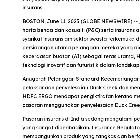
insurans
BOSTON, June 11, 2025 (GLOBE NEWSWIRE) --
harta benda dan kasualti (P&C) serta insura
syarikat insurans am sektor swasta terkemuka
persidangan utama pelanggan mereka yang diada
kecerdasan buatan (AI) sebagai teras utama, 
teknologi inovatif dan futuristik dalam lands
Anugerah Pelanggan Standard Kecemerlangan D
pelaksanaan penyelesaian Duck Creek dan mem
HDFC ERGO mendapat pengiktirafan kerana mem
pasaran menggunakan penyelesaian Duck Creek te
Pasaran insurans di India sedang mengalami p
yang sangat diperibadikan. Insurance Regulator
membangunkan produk yang tangkas dan berfo