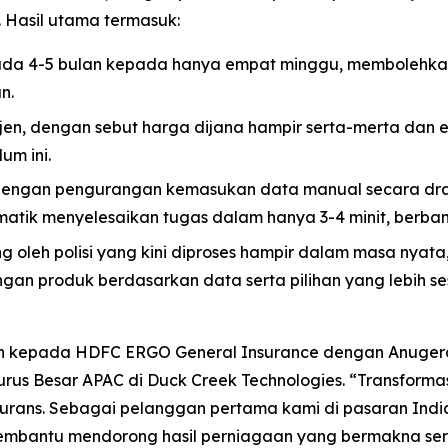
. Hasil utama termasuk:
da 4-5 bulan kepada hanya empat minggu, membolehkan 
n.
ejen, dengan sebut harga dijana hampir serta-merta dan 
um ini.
dengan pengurangan kemasukan data manual secara dras
tik menyelesaikan tugas dalam hanya 3-4 minit, berban
oleh polisi yang kini diproses hampir dalam masa nyat
ngan produk berdasarkan data serta pilihan yang lebih 
n kepada HDFC ERGO General Insurance dengan Anuger
ngurus Besar APAC di Duck Creek Technologies. “Transfor
surans. Sebagai pelanggan pertama kami di pasaran India
bantu mendorong hasil perniagaan yang bermakna serta