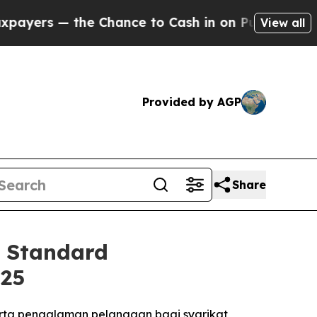
e Chance to Cash in on Publicly Owned oil
Five 
View all
Provided by AGP
Share
 Standard
’25
rta pengalaman pelanggan bagi syarikat