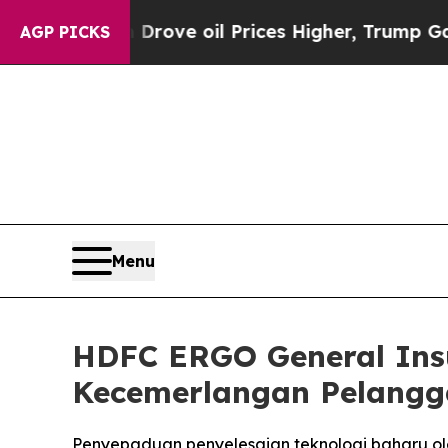
an Drove oil Prices Higher, Trump Gave Political
AGP PICKS
Menu
HDFC ERGO General Ins
Kecemerlangan Pelangga
Penyepaduan penyelesaian teknologi baharu o