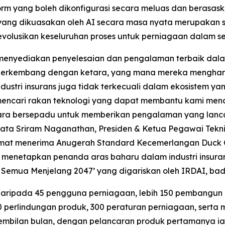
form yang boleh dikonfigurasi secara meluas dan berasa
 yang dikuasakan oleh AI secara masa nyata merupakan 
merevolusikan keseluruhan proses untuk perniagaan dalam 
 menyediakan penyelesaian dan pengalaman terbaik dal
h berkembang dengan ketara, yang mana mereka menghar
ustri insurans juga tidak terkecuali dalam ekosistem yan
mencari rakan teknologi yang dapat membantu kami men
ecara bersepadu untuk memberikan pengalaman yang lan
 kata Sriram Naganathan, Presiden & Ketua Pegawai Tek
hormat menerima Anugerah Standard Kecemerlangan Duck
an menetapkan penanda aras baharu dalam industri insur
 Semua Menjelang 2047’ yang digariskan oleh IRDAI, bada
h daripada 45 pengguna perniagaan, lebih 150 pembangun 
0 perlindungan produk, 300 peraturan perniagaan, serta m
mbilan bulan, dengan pelancaran produk pertamanya iaitu