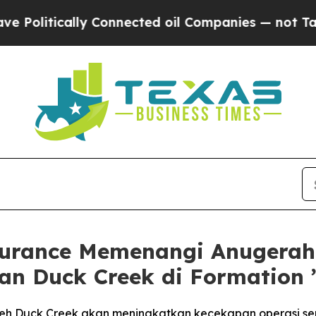
ly Connected oil Companies — not Taxpayers — th
urance Memenangi Anugerah
n Duck Creek di Formation 
leh Duck Creek akan meningkatkan kecekapan operasi se