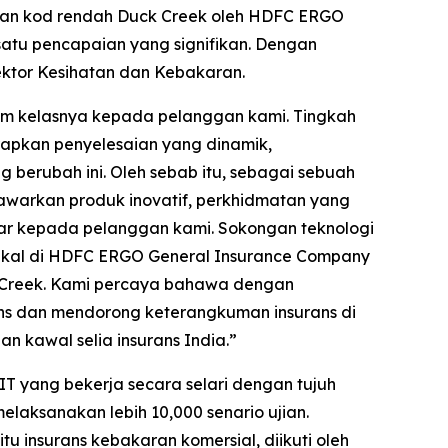
skan kod rendah Duck Creek oleh HDFC ERGO
satu pencapaian yang signifikan. Dengan
sektor Kesihatan dan Kebakaran.
am kelasnya kepada pelanggan kami. Tingkah
apkan penyelesaian yang dinamik,
g berubah ini. Oleh sebab itu, sebagai sebuah
awarkan produk inovatif, perkhidmatan yang
car kepada pelanggan kami. Sokongan teknologi
nikal di HDFC ERGO General Insurance Company
 Creek. Kami percaya bahawa dengan
ans dan mendorong keterangkuman insurans di
n kawal selia insurans India.”
IT yang bekerja secara selari dengan tujuh
elaksanakan lebih 10,000 senario ujian.
 insurans kebakaran komersial, diikuti oleh