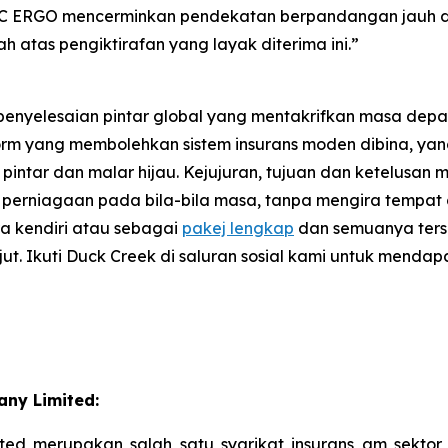
 ERGO mencerminkan pendekatan berpandangan jauh da
atas pengiktirafan yang layak diterima ini.”
nyelesaian pintar global yang mentakrifkan masa depan 
form yang membolehkan sistem insurans moden dibina, y
intar dan malar hijau. Kejujuran, tujuan dan ketelusan
an perniagaan pada bila-bila masa, tanpa mengira tempa
a kendiri atau sebagai
pakej lengkap
dan semuanya ters
jut. Ikuti Duck Creek di saluran sosial kami untuk menda
ny Limited:
ed merupakan salah satu syarikat insurans am sektor