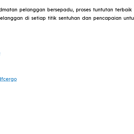
matan pelanggan bersepadu, proses tuntutan terbaik a
langgan di setiap titik sentuhan dan pencapaian unt
o
dfcergo