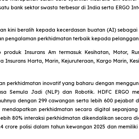
u bank sektor swasta terbesar di India serta ERGO Inte
dan kini beralih kepada kecerdasan buatan (AI) sebag
an pengalaman perkhidmatan terbaik kepada pelanggan
oduk Insurans Am termasuk Kesihatan, Motor, Rumah
 Insurans Harta, Marin, Kejuruteraan, Kargo Marin, Ke
 dan perkhidmatan inovatif yang baharu dengan mengguna
hasa Semula Jadi (NLP) dan Robotik. HDFC ERGO me
nuhnya dengan 299 cawangan serta lebih 600 pejabat dig
mendapatkan perkhidmatan secara digital sepanjang m
lebih 80% interaksi perkhidmatan dikendalikan secara 
~3.4 crore polisi dalam tahun kewangan 2025 dan memili