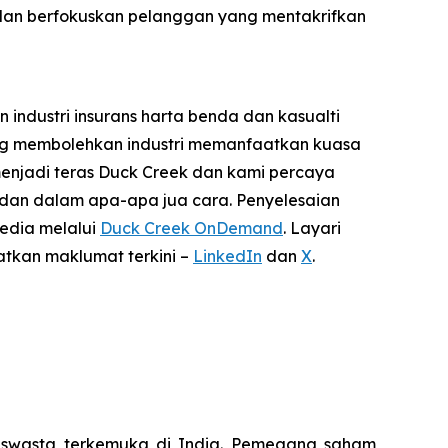
n berfokuskan pelanggan yang mentakrifkan
industri insurans harta benda dan kasualti
ang membolehkan industri memanfaatkan kuasa
 menjadi teras Duck Creek dan kami percaya
t dan dalam apa-apa jua cara. Penyelesaian
edia melalui
Duck Creek OnDemand
. Layari
patkan maklumat terkini –
LinkedIn
dan
X
.
 swasta terkemuka di India. Pemegang saham