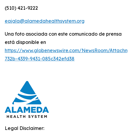
(510) 421-9222
eajala@alamedahealthsystem.org
Una foto asociada con este comunicado de prensa
está disponible en
https://www.globenewswire.com/NewsRoom/Attachm
732b-4339-9431-085c342efd38
Legal Disclaimer: