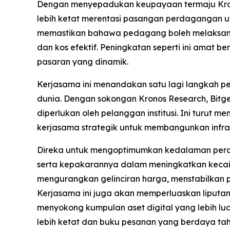
Dengan menyepadukan keupayaan termaju Krono
lebih ketat merentasi pasangan perdagangan u
memastikan bahawa pedagang boleh melaksana
dan kos efektif. Peningkatan seperti ini amat 
pasaran yang dinamik.
Kerjasama ini menandakan satu lagi langkah p
dunia. Dengan sokongan Kronos Research, Bitg
diperlukan oleh pelanggan institusi. Ini turut
kerjasama strategik untuk membangunkan infra
Direka untuk mengoptimumkan kedalaman perdag
serta kepakarannya dalam meningkatkan kecai
mengurangkan gelinciran harga, menstabilkan p
Kerjasama ini juga akan memperluaskan liputa
menyokong kumpulan aset digital yang lebih lu
lebih ketat dan buku pesanan yang berdaya tah