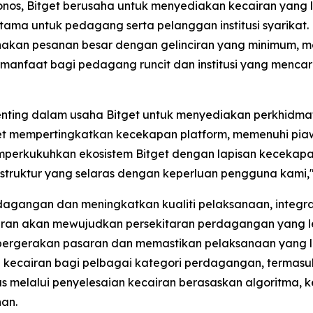
s, Bitget berusaha untuk menyediakan kecairan yang 
tama untuk pedagang serta pelanggan institusi syarika
kan pesanan besar dengan gelinciran yang minimum, m
bermanfaat bagi pedagang runcit dan institusi yang menc
enting dalam usaha Bitget untuk menyediakan perkhidmat
et mempertingkatkan kecekapan platform, memenuhi pia
 memperkukuhkan ekosistem Bitget dengan lapisan kecekap
struktur yang selaras dengan keperluan pengguna kami,
angan dan meningkatkan kualiti pelaksanaan, integrasi
ran akan mewujudkan persekitaran perdagangan yang leb
ergerakan pasaran dan memastikan pelaksanaan yang leb
n kecairan bagi pelbagai kategori perdagangan, termas
as melalui penyelesaian kecairan berasaskan algoritma,
an.