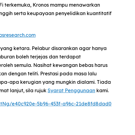
 DeFi terkemuka, Kronos mampu menawarkan
ggih serta keupayaan penyelidikan kuantitatif
sresearch.com
 yang ketara. Pelabur disarankan agar hanya
uran boleh terjejas dan terdapat
eroleh semula. Nasihat kewangan bebas harus
 dengan teliti. Prestasi pada masa lalu
apa-apa kerugian yang mungkin dialami. Tiada
 lanjut, sila rujuk
Syarat Penggunaan
kami.
ntNg/e40c920e-5b96-453f-a96c-21de8fd8dad0