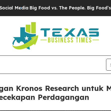
dia
Big Food vs. The People. Big Food’s 239 Lawsu
gan Kronos Research untuk 
 Kecekapan Perdagangan