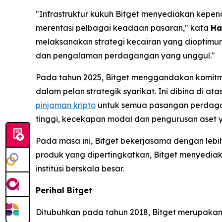
"Infrastruktur kukuh Bitget menyediakan kepe
merentasi pelbagai keadaan pasaran," kata
Ha
melaksanakan strategi kecairan yang dioptimum
dan pengalaman perdagangan yang unggul."
Pada tahun 2025, Bitget menggandakan komitm
dalam pelan strategik syarikat. Ini dibina di 
pinjaman kripto
untuk semua pasangan perdag
tinggi, kecekapan modal dan pengurusan aset y
Pada masa ini, Bitget bekerjasama dengan lebih 
produk yang dipertingkatkan, Bitget menyedia
institusi berskala besar.
Perihal Bitget
Ditubuhkan pada tahun 2018, Bitget merupaka