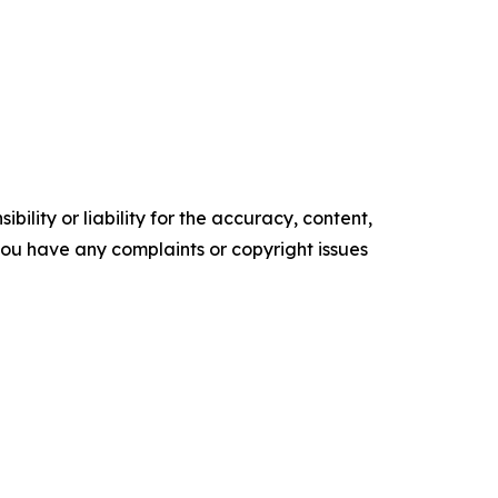
ility or liability for the accuracy, content,
f you have any complaints or copyright issues