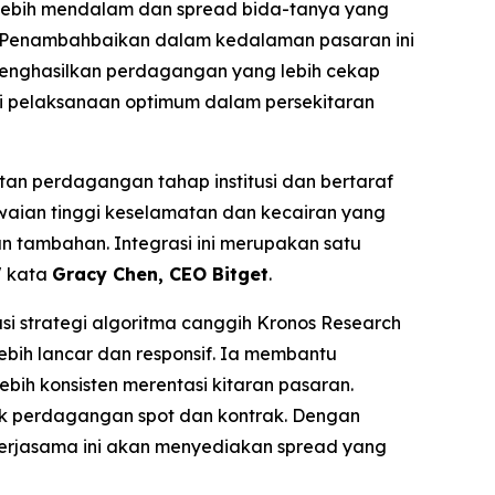
lebih mendalam dan spread bida-tanya yang
t. Penambahbaikan dalam kedalaman pasaran ini
enghasilkan perdagangan yang lebih cekap
ari pelaksanaan optimum dalam persekitaran
an perdagangan tahap institusi dan bertaraf
waian tinggi keselamatan dan kecairan yang
an tambahan. Integrasi ini merupakan satu
" kata
Gracy Chen, CEO Bitget
.
 strategi algoritma canggih Kronos Research
ih lancar dan responsif. Ia membantu
ih konsisten merentasi kitaran pasaran.
uk perdagangan spot dan kontrak. Dengan
 kerjasama ini akan menyediakan spread yang