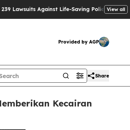
its Against Life-Saving Policies
He’s Eligible fo
View all
Provided by AGP
Share
Memberikan Kecairan