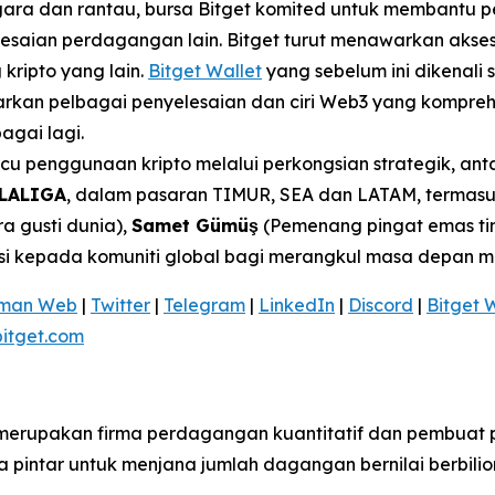
egara dan rantau, bursa Bitget komited untuk membantu 
elesaian perdagangan lain. Bitget turut menawarkan ak
kripto yang lain.
Bitget Wallet
yang sebelum ini dikenali
rkan pelbagai penyelesaian dan ciri Web3 yang kompreh
agai lagi.
u penggunaan kripto melalui perkongsian strategik, an
LALIGA
, dalam pasaran TIMUR, SEA dan LATAM, termasuk
ra gusti dunia),
Samet Gümüş
(Pemenang pingat emas tin
si kepada komuniti global bagi merangkul masa depan m
man Web
|
Twitter
|
Telegram
|
LinkedIn
|
Discord
|
Bitget 
itget.com
merupakan firma perdagangan kuantitatif dan pembuat p
intar untuk menjana jumlah dagangan bernilai berbilion 