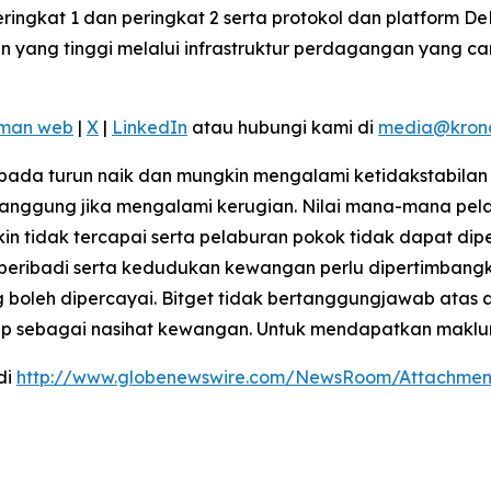
eringkat 1 dan peringkat 2 serta protokol dan platform
 yang tinggi melalui infrastruktur perdagangan yang can
man web
|
X
|
LinkedIn
atau hubungi kami di
media@krono
kepada turun naik dan mungkin mengalami ketidakstabilan
ggung jika mengalami kerugian. Nilai mana-mana pelab
 tidak tercapai serta pelaburan pokok tidak dapat dip
eribadi serta kedudukan kewangan perlu dipertimbangkan
 boleh dipercayai. Bitget tidak bertanggungjawab atas 
p sebagai nasihat kewangan. Untuk mendapatkan maklumat
di
http://www.globenewswire.com/NewsRoom/Attachme