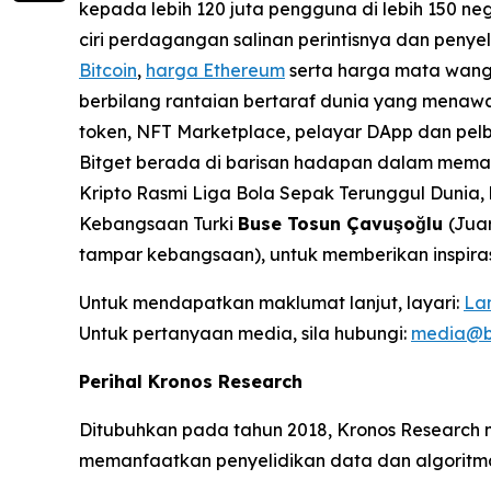
kepada lebih 120 juta pengguna di lebih 150 n
ciri perdagangan salinan perintisnya dan peny
Bitcoin
,
harga Ethereum
serta harga mata wang 
berbilang rantaian bertaraf dunia yang menawa
token, NFT Marketplace, pelayar DApp dan pelb
Bitget berada di barisan hadapan dalam memac
Kripto Rasmi Liga Bola Sepak Terunggul Dunia,
Kebangsaan Turki
Buse Tosun Çavuşoğlu
(Jua
tampar kebangsaan), untuk memberikan inspira
Untuk mendapatkan maklumat lanjut, layari:
La
Untuk pertanyaan media, sila hubungi:
media@b
Perihal Kronos Research
Ditubuhkan pada tahun 2018, Kronos Research 
memanfaatkan penyelidikan data dan algoritma p