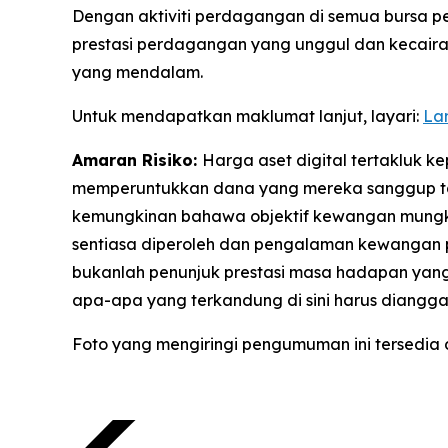
Dengan aktiviti perdagangan di semua bursa p
prestasi perdagangan yang unggul dan kecairan
yang mendalam.
Untuk mendapatkan maklumat lanjut, layari:
La
Amaran Risiko:
Harga aset digital tertakluk 
memperuntukkan dana yang mereka sanggup tan
kemungkinan bahawa objektif kewangan mungkin
sentiasa diperoleh dan pengalaman kewangan p
bukanlah penunjuk prestasi masa hadapan yang
apa-apa yang terkandung di sini harus diangga
Foto yang mengiringi pengumuman ini tersedia 