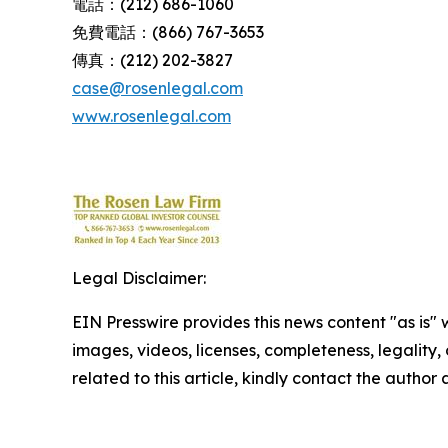
電話：(212) 686-1060
免費電話：(866) 767-3653
傳真：(212) 202-3827
case@rosenlegal.com
www.rosenlegal.com
Legal Disclaimer:
EIN Presswire provides this news content "as is" 
images, videos, licenses, completeness, legality, o
related to this article, kindly contact the author