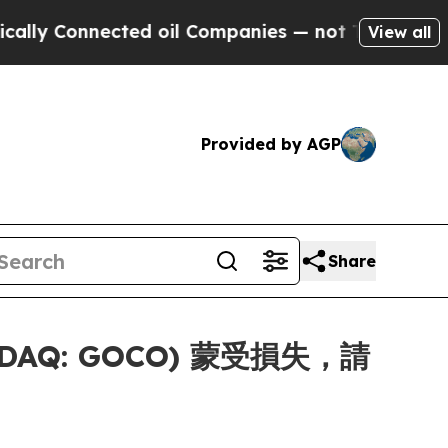
 Connected oil Companies — not Taxpayers — the C
View all
Provided by AGP
Share
ASDAQ: GOCO) 蒙受損失，請