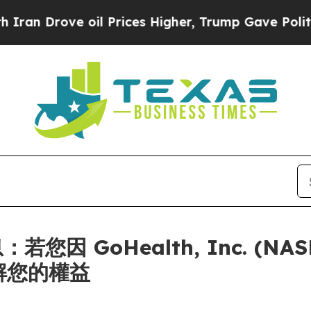
Drove oil Prices Higher, Trump Gave Politically
息：若您因 GoHealth, Inc. (N
 了解您的權益