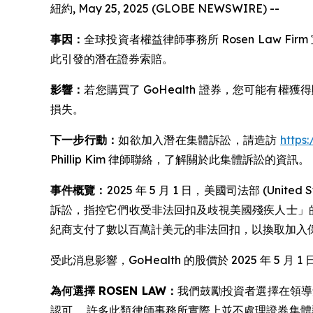
紐約, May 25, 2025 (GLOBE NEWSWIRE) --
事因：
全球投資者權益律師事務所 Rosen Law Firm 
此引發的潛在證券索賠。
影響：
若您購買了 GoHealth 證券，您可能有權
損失。
下一步行動：
如欲加入潛在集體訴訟，請造訪
https
Phillip Kim 律師聯絡，了解關於此集體訴訟的資訊。
事件概覽：
2025 年 5 月 1 日，美國司法部 (Uni
訴訟，指控它們收受非法回扣及歧視美國殘疾人士」的公告
紀商支付了數以百萬計美元的非法回扣，以換取加入保險公司聯
受此消息影響，GoHealth 的股價於 2025 年 5 月 1 日
為何選擇 ROSEN LAW：
我們鼓勵投資者選擇在領導
認可。 許多此類律師事務所實際上並不處理證券集體訴訟