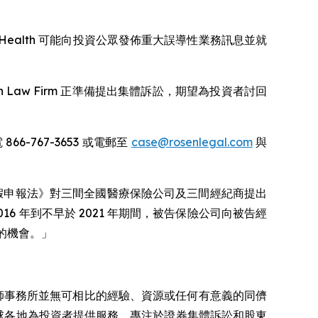
，調查 GoHealth 可能向投資公眾發佈重大誤導性業務訊息並就
 Law Firm 正準備提出集體訴訟，期望為投資者討回
66-767-3653 或電郵至
case@rosenlegal.com
與
題為「美國根據《虛假申報法》對三間全國醫療保險公司及三間經紀商提出
6 年到不早於 2021 年期間，被告保險公司向被告經
 的機會。」
師事務所並無可相比的經驗、資源或任何有意義的同儕
 在全球各地為投資者提供服務，專注於證券集體訴訟和股東