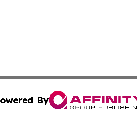
owered By
ubmit Press Release
Terms & Conditions
Copyright/DMCA
 Inc. dba Affinity Group Publishing & Texas Business Time