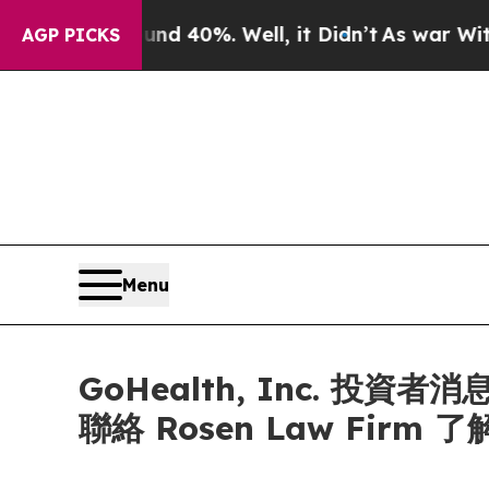
 Around 40%. Well, it Didn’t
As war With Iran 
AGP PICKS
Menu
GoHealth, Inc. 投資者消
聯絡 Rosen Law Firm