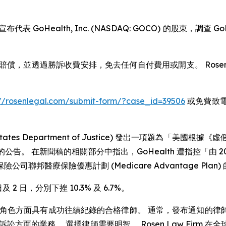
宣布代表 GoHealth, Inc. (NASDAQ: GOCO) 的股東
獲得賠償，並透過勝訴收費安排，免去任何自付費用或開支。 Rosen
://rosenlegal.com/submit-form/?case_id=39506
或免費致電 8
ted States Department of Justice) 發出一項
。 在新聞稿的相關部分中指出，GoHealth 遭指控「由 201
邦醫療保險優惠計劃 (Medicare Advantage Plan)
及 2 日，分別下挫 10.3% 及 6.7%。
角色方面具有成功往績紀錄的合格律師。 通常，發布通知的律
方面的業務。 選擇律師需要明智。 Rosen Law Firm