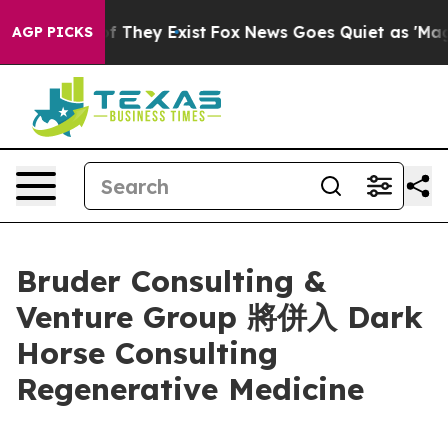
s no Proof They Exist
Fox News Goes Quiet as 'Maga Me
AGP PICKS
Bruder Consulting &
Venture Group 將併入 Dark
Horse Consulting
Regenerative Medicine