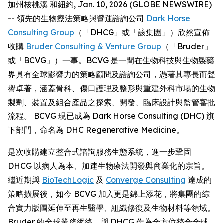
加州核桃溪 和紐約, Jan. 10, 2026 (GLOBE NEWSWIRE)
-- 領先的生物療法策略與營運諮詢公司
Dark Horse
Consulting Group
（「DHCG」或「該集團」）欣然宣佈
收購
Bruder Consulting & Venture Group
（「Bruder」
或「BCVG」）一事。BCVG 是一間在生物科技與生物製藥
界具有全球影響力的策略顧問及諮詢公司，憑著其專長而聲
譽卓著，涵蓋骨科、傷口護理及整形與重建外科市場的生物
製劑、裝置及組合產品之探索、開發、臨床設計與監管審批
流程。 BCVG 現已成為 Dark Horse Consulting (DHC) 旗
下部門，命名為 DHC Regenerative Medicine。
是次收購建立整合式諮詢服務生態系統，進一步鞏固
DHCG 以病人為本、加速生物療法開發與商業化的宗旨。
繼近期與
BioTechLogic
及
Converge Consulting
達成的
策略擴展後，如今 BCVG 加入更是錦上添花，將集團的綜
合實力版圖延伸至再生醫學、組織修復及生物材料等領域。
Bruder 的全球業務網絡，與 DHCG 作為全方位整合全球