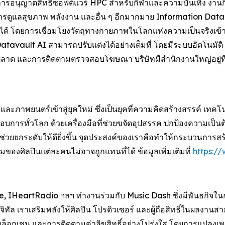
ารอนุญาตสิทธิ์ซอฟต์แวร์ HPC สำหรับกีฬาและความบันเทิง งาน
การดูแลสุขภาพ พลังงาน และอื่น ๆ อีกมากมาย Information Data
 โดยการเชื่อมโยงวัตถุทางกายภาพในโลกแห่งความเป็นจริงเข้ากับวั
tavault AI สามารถปรับแต่งได้อย่างเต็มที่ โดยมีระบบอัตโนมัติ
ด และการติดตามตรวจสอบโฆษณา บริษัทมีสำนักงานใหญ่อยู่ที่เมืองฟ
ภาพยนตร์เข้าสู่ยุคใหม่ ซึ่งเป็นยุคที่ความคิดสร้างสรรค์ เทคโ
ระกอบการทั่วโลก ด้วยเครื่องมือที่ช่วยขจัดอุปสรรค ปกป้องความเป็น
่ช่วยยกระดับให้ดียิ่งขึ้น จุดประสงค์ของเราคือทำให้กระบวนการสร้
รรมของศิลปินแต่ละคนไม่อาจถูกแทนที่ได้ ข้อมูลเพิ่มเติมที่
https://
, IHeartRadio ฯลฯ ทำงานร่วมกับ Music Dash ซึ่งมีพันธกิจใ
จิทัล เราเสริมพลังให้ศิลปิน โปรดิวเซอร์ และผู้ถือสิทธิ์ในผล
บนบล็อกเชน และการติดตามค่าลิขสิทธิ์อย่างโปร่งใส โดยการแปลงเพ